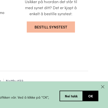
Usikker på hvordan det står til
med synet ditt? Det er kjapt å
.no
enkelt å bestille synstest:
BESTILL SYNSTEST
r
Nettbutikk
Nei takk
OK
fikken vår. Ved å klikke på "OK",