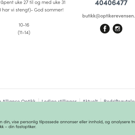
40406477
pent uke 27 til og med uke 31
0 har vi stengt)- God sommer!
butikk@optikerevensen
10-16
(11-14)
 Alliance Optikk
Ledige stillinger
Aktuelt
Bedriftsavtale
 din, vise personlig tilpassede annonser eller innhold, og analysere tra
© 2026 Alliance Optikk
Personvern
Cookies
k – din fastoptiker.