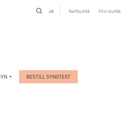
A
Nettbutikk
Finn butikk
A
SYN
BESTILL SYNSTEST